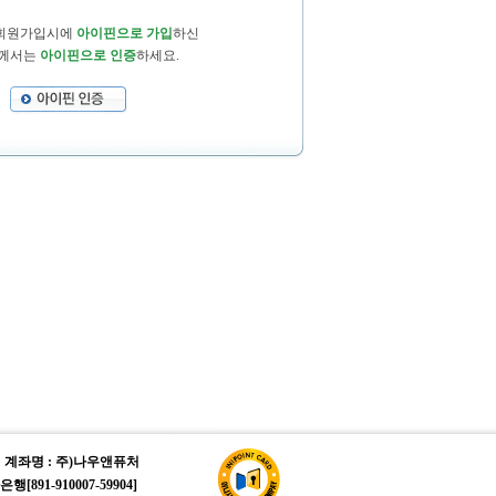
 회원가입시에
아이핀으로 가입
하신
께서는
아이핀으로 인증
하세요.
9
계좌명 : 주)나우앤퓨처
[891-910007-59904]