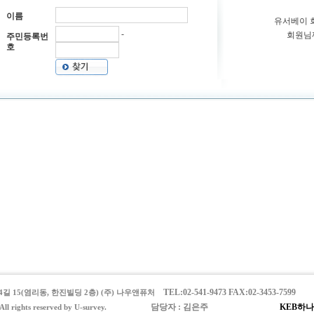
이름
유서베이
-
회원님
주민등록번
호
TEL:02-541-9473 FAX:02-3453-759
길 15(염리동, 한진빌딩 2층) (주) 나우앤퓨처
담당자 : 김은주
KEB하나은행
All rights reserved by U-survey.